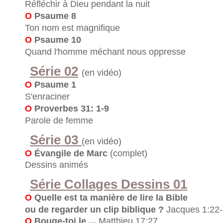
Réfléchir à Dieu pendant la nuit
O
Psaume 8
Ton nom est magnifique
O
Psaume 10
Quand l'homme méchant nous oppresse
Série 02
(en vidéo)
O
Psaume 1
S'enraciner
O
Proverbes 31: 1-9
Parole de femme
Série 03
(en vidéo)
O
Évangile de Marc
(complet)
Dessins animés
Série Collages Dessins 01
O
Quelle est ta manière de lire la Bible
ou de regarder un clip biblique ?
Jacques 1:22
O
Bouge-toi le ...
Matthieu 17:27